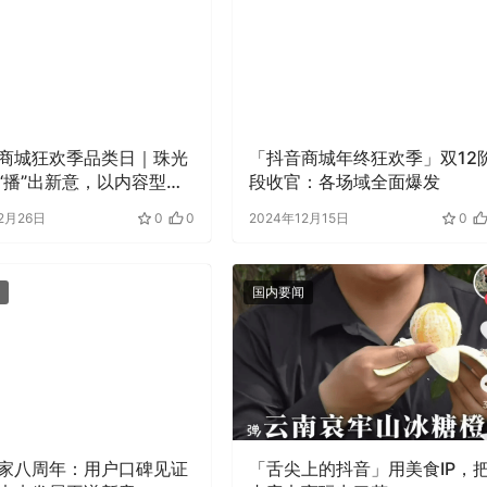
商城狂欢季品类日｜珠光
「抖音商城年终狂欢季」双12
“播”出新意，以内容型直
段收官：各场域全面爆发
动生意增量
2月26日
0
0
2024年12月15日
0
国内要闻
家八周年：用户口碑见证
「舌尖上的抖音」用美食IP，