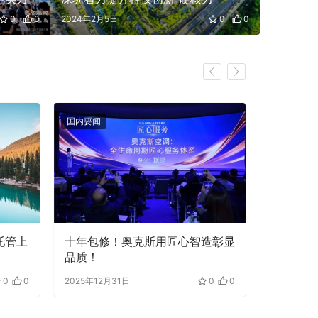
2024年
0
0
2024年2月5日
0
0
国内要闻
业界动态
地托管上
十年包修！奥克斯用匠心智造彰显
藏不住的
品质！
小店数据
0
0
2025年12月31日
0
0
2025年12月