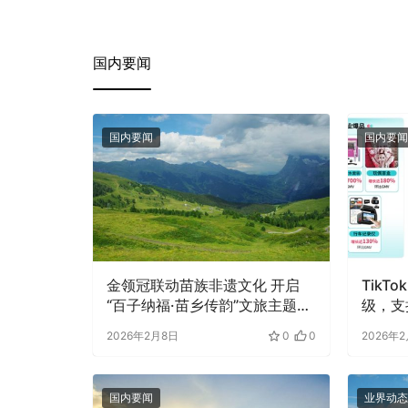
国内要闻
国内要闻
国内要闻
金领冠联动苗族非遗文化 开启
TikT
“百子纳福·苗乡传韵”文旅主题直
级，支
播
算，商
2026年2月8日
0
0
2026年
国内要闻
业界动态