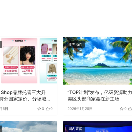
业界动态
ok Shop品牌托管三大升
“TOP计划”发布，亿级资源助
持分国家定价、分场域结
美区头部商家赢在新主场
家全球经营更灵活
2月6日
0
0
2026年1月28日
0
国内要闻