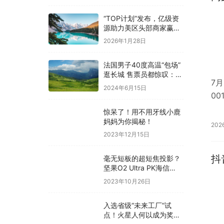
“TOP计划”发布，亿级资
源助力美区头部商家赢在
新主场
2026年1月28日
法国男子40度高温“包场”
逛长城 售票员都惊叹：网
7
友点赞真“好汗”
2024年6月15日
0
惊呆了！用不用牙线小鹿
妈妈为你揭秘！
202
2023年12月15日
抖
毫无短板的超短焦投影？
坚果O2 Ultra PK海信
100L 8K种草推荐
2023年10月26日
入选省级“未来工厂”试
点！火星人何以成为奖项