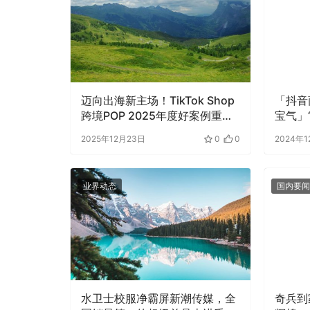
迈向出海新主场！TikTok Shop
「抖音
跨境POP 2025年度好案例重磅
宝气」
发布
播间驱
2025年12月23日
0
0
2024年1
业界动态
国内要闻
水卫士校服净霸屏新潮传媒，全
奇兵到