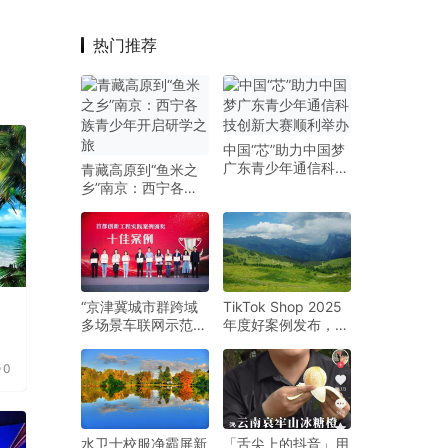
热门推荐
中国“芯”助力中国梦
广东青少年通信科技
青藏高原到“鱼米之
创新大赛顺利举办
乡”南京：西宁各族
青少年开启研学之旅
“京津冀城市群跨域
TikTok Shop 2025
力
多场景车联网示范”
年度好案例发布，全
项目入选首都十佳工
托管商家如何实现全
程实践案例
球增长！
0
水卫士校服净霸屏新
「舌尖上的抖音」用