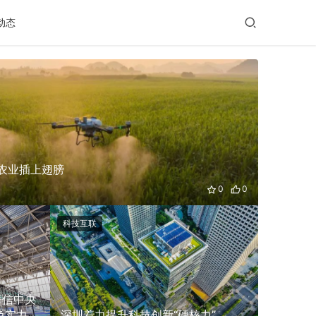
动态
国内要闻
为农业插上翅膀
0
0
科技互联
海信中央
又是一
色实力
深圳着力提升科技创新“硬核力”