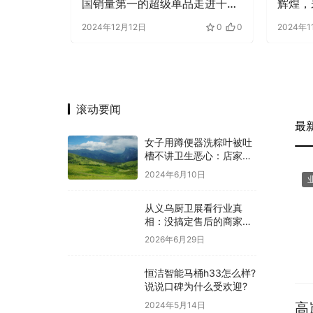
国销量第一的超级单品走进千家
辉煌，
万户
2024年12月12日
0
0
2024年1
滚动要闻
最
女子用蹲便器洗粽叶被吐
槽不讲卫生恶心：店家回
应比洗菜盆干净
2024年6月10日
从义乌厨卫展看行业真
相：没搞定售后的商家，
正在转投奇兵到家
2026年6月29日
恒洁智能马桶h33怎么样?
说说口碑为什么受欢迎?
2024年5月14日
高