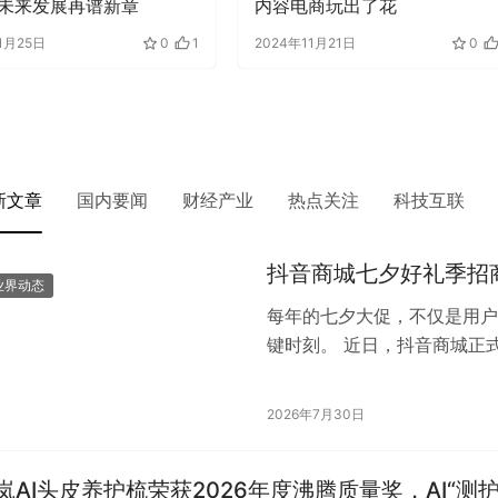
未来发展再谱新章
内容电商玩出了花
1月25日
0
1
2024年11月21日
0
新文章
国内要闻
财经产业
热点关注
科技互联
抖音商城七夕好礼季招
业界动态
每年的七夕大促，不仅是用户
键时刻。 近日，抖音商城正
扣、消费券发放及品牌专项资
2026年7月30日
岚AI头皮养护梳荣获2026年度沸腾质量奖，AI“测