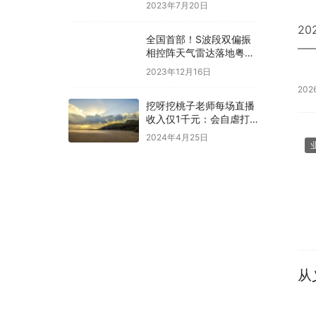
收割机？
2023年7月20日
2
全国首部！S波段双偏振
—
相控阵天气雷达落地粤港
澳大湾区
2023年12月16日
202
挖呀挖桃子老师每场直播
收入仅1千元：会自虐打
自己
2024年4月25日
从