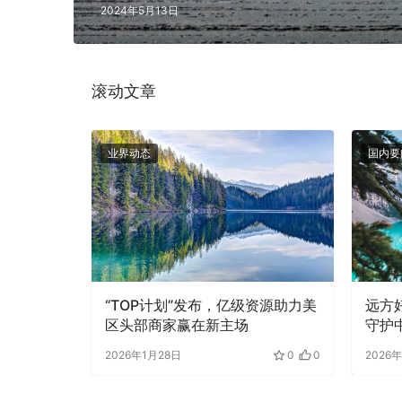
2024年5月13日
0
0
滚动文章
业界动态
国内要
管三大升级，
“TOP计划”发布，亿级资源助力美
远方好
域结算，商
区头部商家赢在新主场
守护
0
0
2026年1月28日
0
0
2026