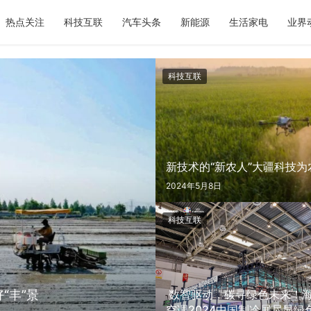
热点关注
科技互联
汽车头条
新能源
生活家电
业界
科技互联
新技术的“新农人”大疆科技
2024年5月8日
科技互联
“丰”景
​ 数智驱动，碳寻绿色未来！
空调2024中国制冷展尽显绿