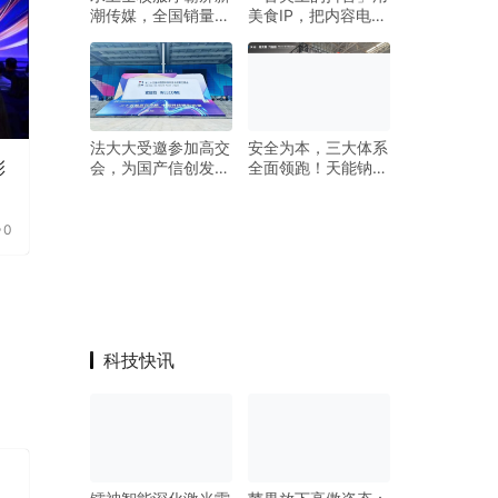
潮传媒，全国销量第
美食IP，把内容电商
一的超级单品走进千
玩出了花
家万户
法大大受邀参加高交
安全为本，三大体系
彰
会，为国产信创发展
全面领跑！天能钠锂
助力
双电产品获官方检测
认证！
0
科技快讯