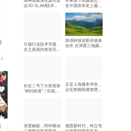
镭神智能深化激光雷
苹果放下高傲姿态：
达3D SLAM技术应
在中国宣布史上最大
用，引领无人叉车行
降价！
业新变革
加强科技创新全链条
阶
引领行业技术升级，
合作 京津冀三地握
吉之美国内首创无菌
手协力 塑造发展新
凉白开直饮机全新上
动能
0
市！
立足上海服务华东，
长征二号丁火箭发射
达实智能助推智慧建
“帅到掉渣”！到底是
筑行业高质量发展
什么“渣”？
深度赋能，闭环驱动
感恩新时代，特立笃
把
三雄极光家居终端新
行倍恩特隐形车衣云