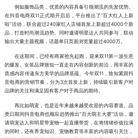
例如服饰品类，优质的内容具备引领潮流的先发优势。
在抖音电商双11正式期开启后，平台推出了“百大红人上新
啦”活动，联合超过240家红人店铺首发上新超过4000个新
品，打造时尚潮流趋势。同时邀请明星达人共同参与，联动
输出大量主题视频，话题单日页面浏览量超过4000万。
在这期间，已经有商家抢先起跑，迎来双11第一波生意
的爆发。女装品牌致知一直走在内容创新的前沿，用丰富的
质感内容传递东方美学的品牌底蕴。今年双11，致知紧跟抖
音电商的营销节奏，分为3次首发上新，持续吸引新客户对
品牌的关注和满足固有客户对于商品的期待。
再比如萌宠，也是近年来越来越受欢迎的内容赛道。品
类日期间抖音电商也顺应趋势推出“百大萌主大赛”活动，邀
请萌宠达人和明星带宠物一起直播带货，在将情绪价值拉满
的同时，还有养宠知识、宠物教育等丰富的内容吸引关注，