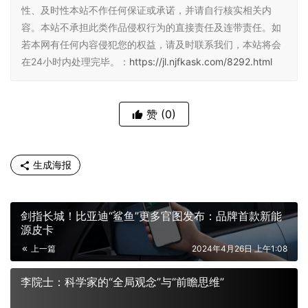
性、及时性本站不作任何保证或承诺，并请自行核实相关内
容。本站不承担此类作品侵权行为的直接责任及连带责任。如
若本网有任何内容侵犯您的权益，请及时联系我们，本站将会
在24小时内处理完毕。：
https://jl.njfkask.com/8292.html
赞
(0)
生成海报
剑指长城！比亚迪“鲨鱼”更多官图发布：品牌首款新能
源皮卡
上一篇
2024年4月26日 上午1:08
李院士：科学家的“全局观念”与“前瞻思维”